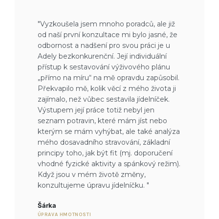
"Vyzkoušela jsem mnoho poradců, ale již
od naší první konzultace mi bylo jasné, že
odbornost a nadšení pro svou práci je u
Adely bezkonkurenční. Její individuální
přístup k sestavování výživového plánu
„přímo na míru“ na mě opravdu zapůsobil.
Překvapilo mě, kolik věcí z mého života ji
zajímalo, než vůbec sestavila jídelníček.
Výstupem její práce totiž nebyl jen
seznam potravin, které mám jíst nebo
kterým se mám vyhýbat, ale také analýza
mého dosavadního stravování, základní
principy toho, jak být fit (mj. doporučení
vhodné fyzické aktivity a spánkový režim).
Když jsou v mém životě změny,
konzultujeme úpravu jídelníčku. "
Šárka
ÚPRAVA HMOTNOSTI