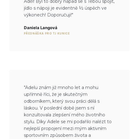
Adél! Byl to dobrý nápad se s Tebou spojit,
jídlo s nápoji je evidentně ½ úspěch ve
výkonech! Doporučuji!"
Daniela Langová
PŘEDNÁŠKA PRO TJ KUNICE
"Adelu znám již mnoho let a mohu
upřímně říci, že je skutečným
odborníkem, který svou práci dělá s
láskou. V poslední době jsem s ní
konzultovala zlepšení mého životního
stylu. Díky Adele se mi podařilo nalézt to
nejlepší propojení mezi mým aktivním
sportovním způsobem života a