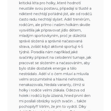
kritická léta pro holky, které hodnotí
neustále svou postavu, připadají si tlusté a
některé nechtějí pořádně jíst, ale od rodičů
často radu nechtějí slyšet. Adél trenérům,
rodičům, ale přímo i našim holkám skvěle
vysvětlila jak připravovat jídlo dětem,
mladým sportovkyním, proč je důležitá
správě složená a správně načasovaná
strava, zvlášť když aktivně sportují 4-5
týdně. Poradila nám například jaké
svačinky připravit na celodenní turnaje, jak
pracovat se složením a načasováním, aby
bylo stále dostatek energie a tělo
nestrádalo. Adél ví o čem mluví a mluvila
velmi srozumitelně a hlavně nehrotila,
nenakazovala, hledala varianty, čímž si
holky i rodiče velmi získala. Odezva od
holek i rodičů byla úžasná, hned první den
mi posílali obrázky svých svačin … takže
pochopily!!! Věřím, že jim to vydrží. Díky