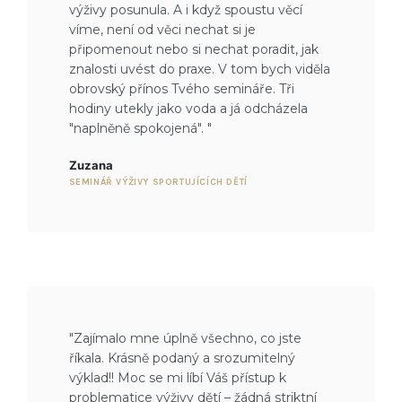
výživy posunula. A i když spoustu věcí
víme, není od věci nechat si je
připomenout nebo si nechat poradit, jak
znalosti uvést do praxe. V tom bych viděla
obrovský přínos Tvého semináře. Tři
hodiny utekly jako voda a já odcházela
"naplněně spokojená". "
Zuzana
SEMINÁŘ VÝŽIVY SPORTUJÍCÍCH DĚTÍ
"Zajímalo mne úplně všechno, co jste
říkala. Krásně podaný a srozumitelný
výklad!! Moc se mi líbí Váš přístup k
problematice výživy dětí – žádná striktní