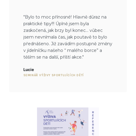
"Bylo to moc přínosné! Hlavně důraz na
praktické tipy!!! Úplně jsem byla
zaskočená, jak brzy byl konec… vůbec
jsem nevnímala čas, jak poutavě to bylo
přednášeno. Již zavádím postupně změny
v jídelníčku našeho “ malého borce” a
těším se na další, příští akce."
Lucie
SEMINÁŘ VÝŽIVY SPORTUJÍCÍCH DĚTÍ